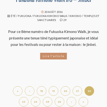
20 AOÛT 2016
ÉTÉ
/
FUKUOKA
/
FUKUOKA KIMONO WALK
/
KIMONO
/
TEMPLES ET
SANCTUAIRES
29
Pour ce 8ème numéro de Fukuoka Kimono Walk, je vous
présente une tenue téné typiquement japonaise et idéal
pour les festivals ou pour rester à la maison : le jinbei.
Lire l'article
«
‹
18
19
20
21
22
23
24
25
26
›
»