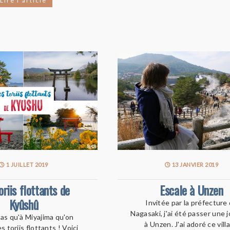
Lire l'article
1 JUILLET 2019
13 JANVIER 2019
oriis flottants de
Escale à Unzen
Kyûshû
Invitée par la préfecture
Nagasaki, j'ai été passer une 
 pas qu'à Miyajima qu'on
à Unzen. J'ai adoré ce vill
s toriis flottants ! Voici