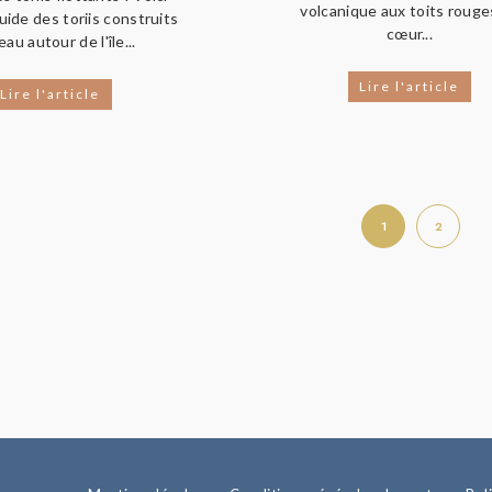
volcanique aux toits rouge
uide des toriis construits
cœur...
'eau autour de l'île...
Lire l'article
Lire l'article
1
2