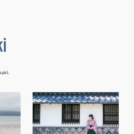
i
saki.