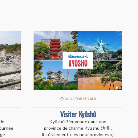
24 OCTOBRE 2018
Visiter Kyûshû
 de
Kyûshû Bienvenue dans une
journée
province de charme Kyûshû (九州,
age
littéralement « les neuf provinces »)