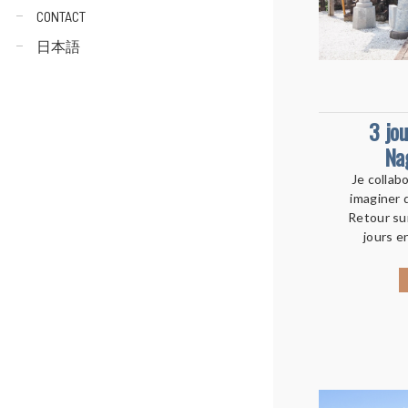
CONTACT
日本語
3 jou
Na
Je collab
imaginer 
Retour su
jours e