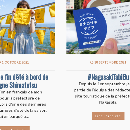
1 OCTOBRE 2021
18 SEPTEMBRE 2021
e fin d’été à bord de
#NagasakiTabiBu
igne Shimatetsu
Depuis le 1er septembre je
partie de l'équipe des rédact
ion en français de mon
site touristique de la préfec
 pour la préfecture de
Nagasaki.
Lors d'une des dernières
urnées d'été de la saison,
'ai embarqué à...
Lire l'article