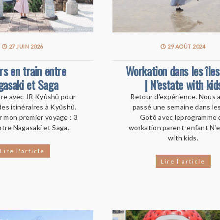
27 JUIN 2026
29 AOÛT 2024
rs en train entre
Workation dans les île
gasaki et Saga
| N’estate with kid
ore avec JR Kyûshû pour
Retour d'expérience. Nous 
des itinéraires à Kyûshû.
passé une semaine dans les
r mon premier voyage : 3
Gotô avec leprogramme 
ntre Nagasaki et Saga.
workation parent-enfant N'
with kids.
Lire l'article
Lire l'article