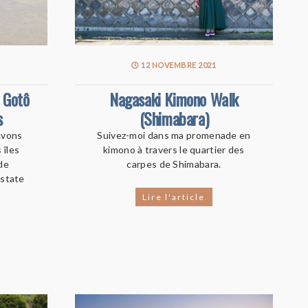
12 NOVEMBRE 2021
s Gotô
Nagasaki Kimono Walk
s
(Shimabara)
avons
Suivez-moi dans ma promenade en
 îles
kimono à travers le quartier des
de
carpes de Shimabara.
estate
Lire l'article