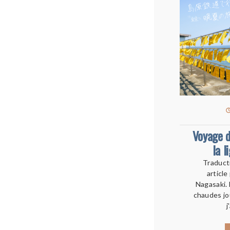
Voyage d
la l
Traduct
article
Nagasaki. 
chaudes jo
j