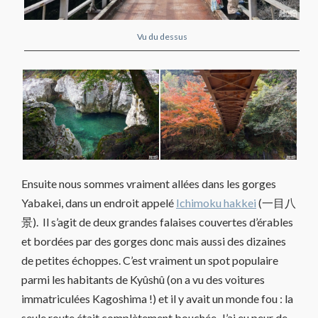
Vu du dessus
Ensuite nous sommes vraiment allées dans les gorges
Yabakei, dans un endroit appelé
Ichimoku hakkei
(一目八
景). Il s’agit de deux grandes falaises couvertes d’érables
et bordées par des gorges donc mais aussi des dizaines
de petites échoppes. C’est vraiment un spot populaire
parmi les habitants de Kyûshû (on a vu des voitures
immatriculées Kagoshima !) et il y avait un monde fou : la
seule route était complètement bouchée. J’ai eu peur de