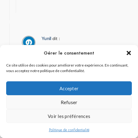
Yunil
dit :
14 décembre 2016 à 4 h 55 min
Gérer le consentement
Ça a l’air vraiment magnifique, quand j’irai au
Ce site utilise des cookies pour améliorer votre expérience. En continuant,
Japon j’espère pouvoir y passer ! ^^
vous acceptez notre politique de confidentialité.
Accepter
Refuser
Béné
dit :
Voir les préférences
16 décembre 2016 à 21 h 54 min
Politique de confidentialité
J’espère que tu auras l’occasion de découvrir