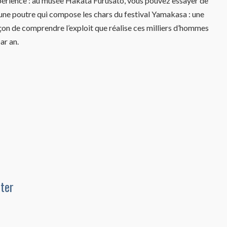
érience : au musée Hakata Furusato, vous pouvez essayer de
une poutre qui compose les chars du festival Yamakasa : une
on de comprendre l’exploit que réalise ces milliers d’hommes
ar an.
ûter