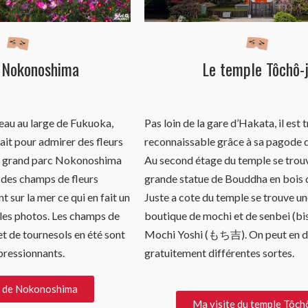
e Nokonoshima
Le temple Tôchô-j
eau au large de Fukuoka,
Pas loin de la gare d’Hakata, il est 
rfait pour admirer des fleurs
reconnaissable grâce à sa pagode d
Le grand parc Nokonoshima
Au second étage du temple se trouv
 des champs de fleurs
grande statue de Bouddha en bois 
 sur la mer ce qui en fait un
Juste a cote du temple se trouve un
 les photos. Les champs de
boutique de mochi et de senbei (bis
t de tournesols en été sont
Mochi Yoshi (もち吉). On peut en d
pressionnants.
gratuitement différentes sortes.
e de Nokonoshima
Ma visite du temple Tôchô