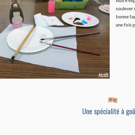
Autre exp
soulever 
bonne faç
une fois p
Une spécialité à go