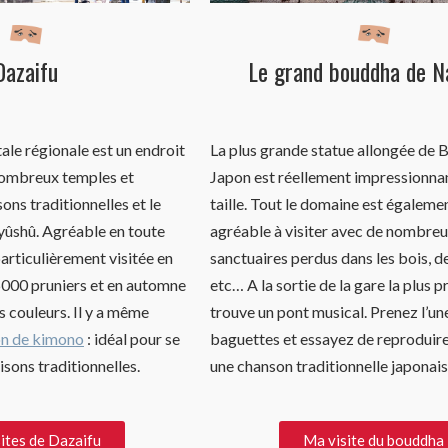
Dazaifu
Le grand bouddha de N
ale régionale est un endroit
La plus grande statue allongée de
 nombreux temples et
Japon est réellement impressionnan
ons traditionnelles et le
taille. Tout le domaine est égaleme
yûshû. Agréable en toute
agréable à visiter avec de nombreu
particulièrement visitée en
sanctuaires perdus dans les bois, d
 6000 pruniers et en automne
etc… A la sortie de la gare la plus 
 couleurs. Il y a même
trouve un pont musical. Prenez l’un
on de kimono
: idéal pour se
baguettes et essayez de reproduir
isons traditionnelles.
une chanson traditionnelle japonais
ites de Dazaifu
Ma visite du bouddha