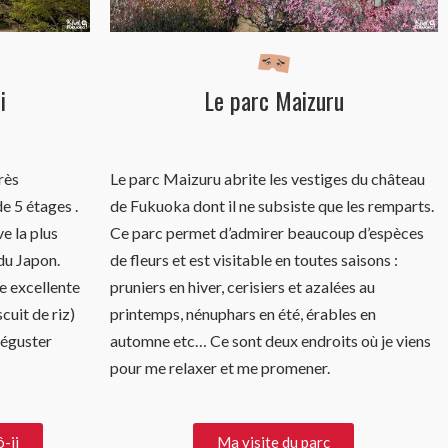
i
Le parc Maizuru
très
L
e parc Maizuru abrite les vestiges du château
e 5 étages .
de Fukuoka dont il ne subsiste que les remparts.
e la plus
Ce parc permet d’admirer beaucoup d’espèces
du Japon.
de fleurs et est visitable en toutes saisons :
e excellente
pruniers en hiver, cerisiers et azalées au
cuit de riz)
printemps, nénuphars en été, érables en
éguster
automne etc… Ce sont deux endroits où je viens
pour me relaxer et me promener.
-ji
Ma visite du parc