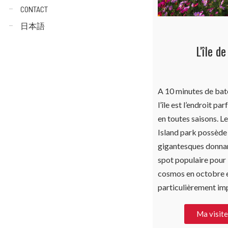
CONTACT
日本語
L'île d
A 10 minutes de bat
l’île est l’endroit pa
en toutes saisons. 
Island park possède
gigantesques donnant
spot populaire pour
cosmos en octobre e
particulièrement im
Ma visit