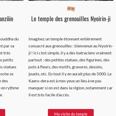
anzôin
Le temple des grenouilles Nyoirin-ji
 Bouddha du
Imaginez un temple étonnant entièrement
t par sa
consacré aux grenouilles : bienvenue au Nyoirin-
nt très
ji !
Ici c’est simple, il y a des batraciens vraiment
x petits
partout : des petites statues, des figurines, des
es statues
pots à fleurs, des motifs, gravures, dessins,
proche se
jouets, etc. En tout il y en aurait plus de 5000. Le
e des
Kaeru-dera est à mes yeux un lieu à ne pas
e en rythme
manquer si on est dans la région, notamment car
e.
il est très facile d’accès.
Ma visite du temple