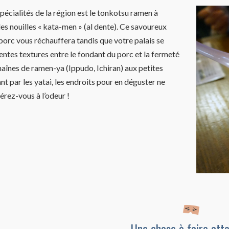
pécialités de la région est le tonkotsu ramen à
 nouilles « kata-men » (al dente). Ce savoureux
porc vous réchauffera tandis que votre palais se
entes textures entre le fondant du porc et la fermeté
haînes de ramen-ya (Ippudo, Ichiran) aux petites
t par les yatai, les endroits pour en déguster ne
érez-vous à l’odeur !
Une chose à faire att