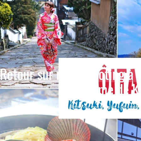
Retour sur mon shooting à Ôi
Tourisme de K
Accueil
>
Ôita
>
Retour sur mon shooting à Ôita pour 