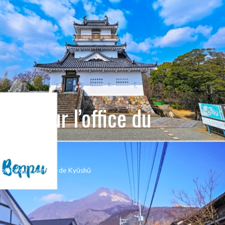
ta pour l’office du
yûshû
l’office du Tourisme de Kyûshû