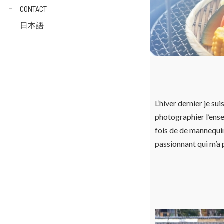
CONTACT
日本語
L’hiver dernier je su
photographier l’ense
fois de
de mannequin
passionnant qui m’a p