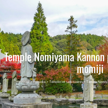
Temple Nomiyama Kannon p
momiji
Accueil
>
Fukuoka
>
Temples et sanctuaires
>
Temple Nomiya