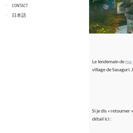
CONTACT
日本語
Le lendemain de
ma 
village de Sasaguri.
Si je dis « retourne
détail ici :