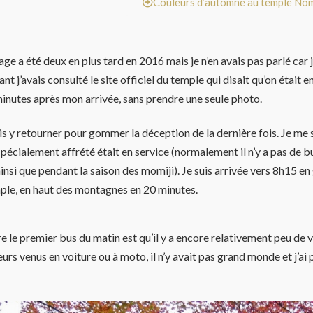
Couleurs d’automne au temple N
a été deux en plus tard en 2016 mais je n’en avais pas parlé car j’é
ant j’avais consulté le site officiel du temple qui disait qu’on était e
minutes après mon arrivée, sans prendre une seule photo.
is y retourner pour gommer la déception de la dernière fois. Je me
écialement affrété était en service (normalement il n’y a pas de bus
si que pendant la saison des momiji). Je suis arrivée vers 8h15 en g
mple, en haut des montagnes en 20 minutes.
e le premier bus du matin est qu’il y a encore relativement peu de 
s venus en voiture ou à moto, il n’y avait pas grand monde et j’a