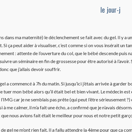
le jour-j
 dans ma maternité) le déclenchement se fait avec du gel. Il y a une
. Si ça peut aider à visualiser, c’est comme si on vous insérait un 
hement : attente de l’ouverture du col, que le bébé descende puis n
suivre un séminaire en fin de grossesse pour être autorisé à l’avoir
donc que j’allais devoir souffrir.
gel a commencé à 7h du matin. Si jusqu’ici j’étais arrivée à garder b
de tuer mon bébé alors qu’il était bel et bien vivant. Le médecin es
l’IMG car je ne semblais pas prête (qui peut l’être sérieusement ?) 
i à me calmer, il m’a fait une écho, a confirmé que je n’avais désor
que nous avions fait était le meilleur pour nous et notre petit garç
de gel ne m’ont rien fait. Il a fallu attendre la 4ème pour que ça 