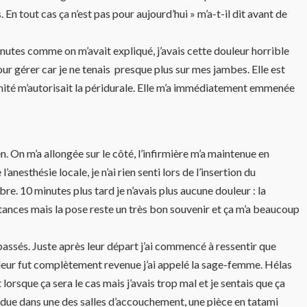
 En tout cas ça n’est pas pour aujourd’hui » m’a-t-il dit avant de
inutes comme on m’avait expliqué, j’avais cette douleur horrible
our gérer car je ne tenais presque plus sur mes jambes. Elle est
rnité m’autorisait la péridurale. Elle m’a immédiatement emmenée
n. On m’a allongée sur le côté, l’infirmière m’a maintenue en
anesthésie locale, je n’ai rien senti lors de l’insertion du
. 10 minutes plus tard je n’avais plus aucune douleur : la
stances mais la pose reste un très bon souvenir et ça m’a beaucoup
passés. Juste après leur départ j’ai commencé à ressentir que
leur fut complètement revenue j’ai appelé la sage-femme. Hélas
 lorsque ça sera le cas mais j’avais trop mal et je sentais que ça
endue dans une des salles d’accouchement, une pièce en tatami