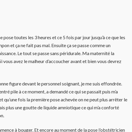
 pose toutes les 3 heures et ce 5 fois par jour jusqu’à ce que les
tampon et ça ne fait pas mal. Ensuite ça se passe comme un
aissance. Le tout se passe sans péridurale. Ma maternité la
. Si vous avez le malheur d’accoucher avant et bien vous devrez
onne figure devant le personnel soignant, je me suis effondrée.
t entré pile à ce moment, a demandé ce qui se passait puis m’a
et qu’une fois la première pose achevée on ne peut plus arrêter le
mais plus une goutte de liquide amniotique ce qui m’a conforté
on.
commence à bouger. Et encore au moment de la pose l’obstétricien