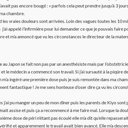
’avait pas encore bougé : « parfois cela peut prendre jusqu’à 3 jours.
 ma chambre.
d les vraies douleurs sont arrivées. Loin des vagues toutes les 10 m
j’ai appelé l’infirmière pour lui demander ce que je pouvais faire p
e et m’a annoncé que vu les circonstances le directeur de la mate
 au Japon se fait non pas par un anesthésiste mais par l’obstétricie
t le médecin a commencé son travail. Si j’ai sursauté à la piqûre de l’
 m’a ingéré une première dose puis je suis remontée dans ma chambre
iment fantastique ! Je me sens honteuse d’oser dire ça vu les circon
s j’ai pu manger un peu de mon dîner puis les parents de Kiyo sont 
ait assise et puis ça a recommencé à me faire mal. Lorsque la dou
xième dose de péri n’étant pas écoulé elle m’a dit qu’elle repasserait
a vérifié et apparemment le travail avait bien avancé. Elle m’a desc