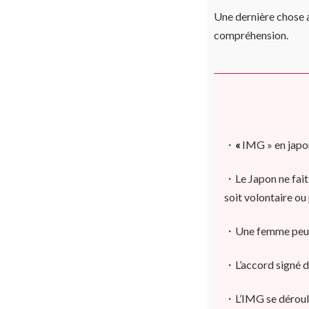
Une dernière chose av
compréhension.
・
«
IMG » en japon
・Le Japon ne fait 
soit volontaire ou
・Une femme peut 
・L’accord signé d
・L’IMG se déroule