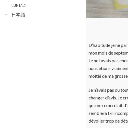
CONTACT
日本語
D’habitude je ne parl
mon mois de septem
Je ne l’avais pas enc
nous étions vraiment
moitié de ma grosses
Je n’avais pas du tou
changer d’avis. Je c
qui me remerciait d’a
semblera t-il incomp
dévoiler trop de déta