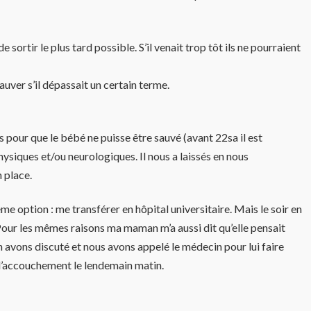
sortir le plus tard possible. S’il venait trop tôt ils ne pourraient
auver s’il dépassait un certain terme.
es pour que le bébé ne puisse être sauvé (avant 22sa il est
hysiques et/ou neurologiques. Il nous a laissés en nous
 place.
me option : me transférer en hôpital universitaire. Mais le soir en
s. Pour les mêmes raisons ma maman m’a aussi dit qu’elle pensait
en avons discuté et nous avons appelé le médecin pour lui faire
e l’accouchement le lendemain matin.