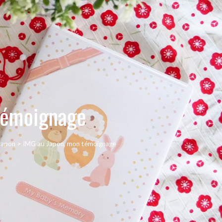
témoignage
Japon
>
IMG au Japon, mon témoignage