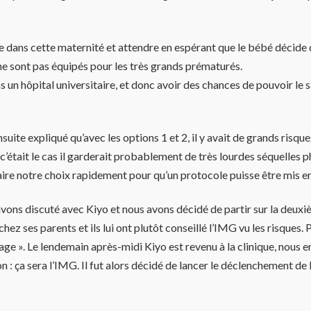
e dans cette maternité et attendre en espérant que le bébé décide de 
s ne sont pas équipés pour les très grands prématurés.
 un hôpital universitaire, et donc avoir des chances de pouvoir le s
uite expliqué qu’avec les options 1 et 2, il y avait de grands risqu
c’était le cas il garderait probablement de très lourdes séquelles p
re notre choix rapidement pour qu’un protocole puisse être mis en
avons discuté avec Kiyo et nous avons décidé de partir sur la deuxiè
 chez ses parents et ils lui ont plutôt conseillé l’IMG vu les risque
sage ». Le lendemain après-midi Kiyo est revenu à la clinique, nous 
on : ça sera l’IMG. Il fut alors décidé de lancer le déclenchement d