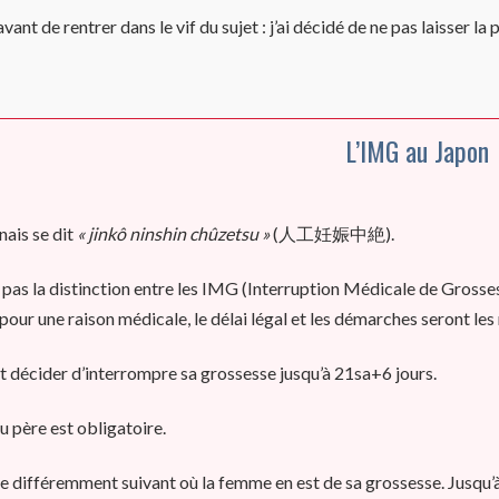
ant de rentrer dans le vif du sujet : j’ai décidé de ne pas laisser l
L’IMG au Japon
ais se dit
« jinkô ninshin chûzetsu »
(人工妊娠中絶).
pas la distinction entre les IMG (Interruption Médicale de Grosse
 pour une raison médicale, le délai légal et les démarches seront le
décider d’interrompre sa grossesse
jusqu’à 21sa+6 jours.
u père est obligatoire.
 différemment suivant où la femme en est de sa grossesse. Jusqu’à