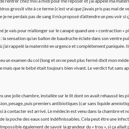
dé de rentrer chez moi à midi pour me reposer et j’ai appelé ma mate
térus grossit vite à ce terme (c’est vrai que j’avais pris pas mal de
je ne perdais pas de sang il m’a proposé d’attendre un peu voir si ç
é je vais pour m’allonger sur le canapé quand une « contraction » pl
net : la sensation qu’un ballon de baudruche éclate dans son ventre
 j’
ai rappelé la maternité en urgence et
complètement paniquée.
Il
ai eu un examen du col (long et on ne peut plus fermé dixit mon méde
e mais que le bébé était toujours bien vivant. Le verdict fut sans a
une jolie chambre, installée sur le lit dont on avait rehaussé les p
ion, pesage, puis premiers antibiotiques (car sans liquide amniotiqu
ssi à contacter est arrivé. Le médecin est venu dans la chambre et nou
e la poche des eaux sont indéfinissables. Cela peut être une infecti
Impossible également de savoir la grandeur du « trou », si ça allait