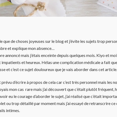
e que de choses joyeuses sur le blog et j’évite les sujets trop perso
bre et explique mon absence…
ore annoncé mais j’étais enceinte depuis quelques mois. Kiyo et moi 
 impatients et heureux. Hélas une complication médicale a fait que
se et c’est ce sujet douloureux que je vais aborder dans cet article
t prévu d’écrire à propos de cela car c’est très personnel mais les 
royais mon cas rare mais j’ai découvert que c’était plutôt fréquent
voir eu le courage d’aborder le sujet, j’ai réalisé que c’était import
let ou trop détaillé par moment mais j’ai essayé de retranscrire ce
ils intimes.