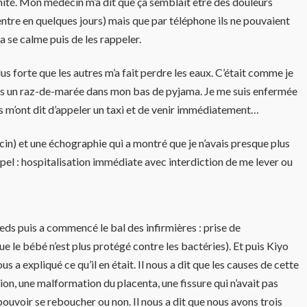
rnité. Mon médecin m’a dit que ça semblait être des douleurs
 ventre en quelques jours) mais que par téléphone ils ne pouvaient
a se calme puis de les rappeler.
us forte que les autres m’a fait perdre les eaux. C’était comme je
 puis un raz-de-marée dans mon bas de pyjama. Je me suis enfermée
s m’ont dit d’appeler un taxi et de venir immédiatement…
cin) et une échographie qui a montré que je n’avais presque plus
ppel : hospitalisation immédiate avec interdiction de me lever ou
ieds puis a commencé le bal des infirmières : prise de
e le bébé n’est plus protégé contre les bactéries). Et puis Kiyo
s a expliqué ce qu’il en était. Il nous a dit que les causes de cette
on, une malformation du placenta, une fissure qui n’avait pas
 pouvoir se reboucher ou non. Il nous a dit que nous avons trois