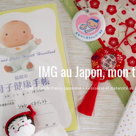
IMG au Japon, mon 
Accueil
>
Famille franco-japonaise
>
Grossesse et maternité au 