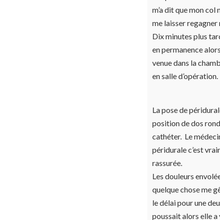
m’a dit que mon col n
me laisser regagner
Dix minutes plus tar
en permanence alors 
venue dans la chambr
en salle d’opération.
La pose de péridurale
position de dos rond e
cathéter. Le médecin
péridurale c’est vra
rassurée.
Les douleurs envolée
quelque chose me gên
le délai pour une deu
poussait alors elle 