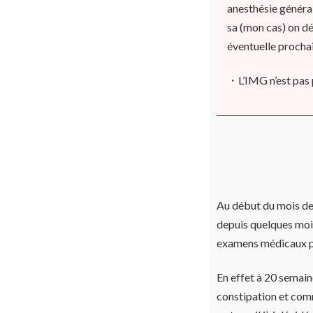
anesthésie général
sa (mon cas) on dé
éventuelle prochai
・L’IMG n’est pas p
Au début du mois de
depuis quelques mois
examens médicaux pou
En effet à 20 semaine
constipation et comm