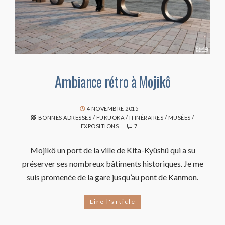
Ambiance rétro à Mojikô
4 NOVEMBRE 2015
BONNES ADRESSES
/
FUKUOKA
/
ITINÉRAIRES
/
MUSÉES /
EXPOSITIONS
7
Mojikô un port de la ville de Kita-Kyûshû qui a su
préserver ses nombreux bâtiments historiques. Je me
suis promenée de la gare jusqu’au pont de Kanmon.
Lire l'article