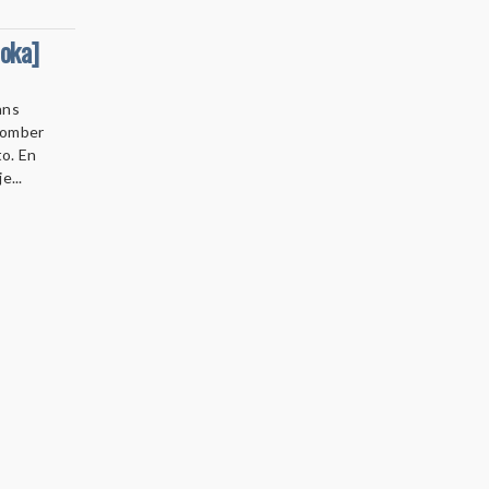
uoka]
ans
tomber
to. En
e...