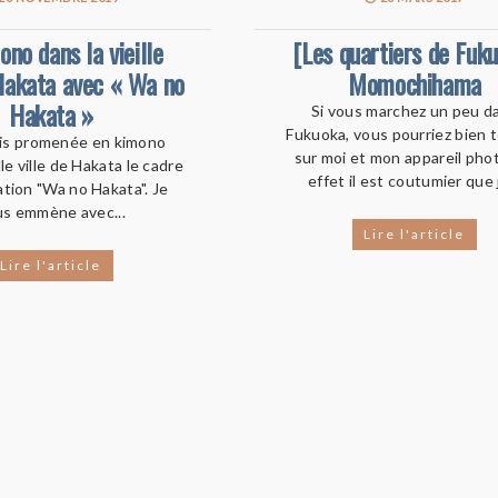
ono dans la vieille
[Les quartiers de Fuk
 Hakata avec « Wa no
Momochihama
Hakata »
Si vous marchez un peu d
Fukuoka, vous pourriez bien 
is promenée en kimono
sur moi et mon appareil pho
lle ville de Hakata le cadre
effet il est coutumier que j
ation "Wa no Hakata". Je
us emmène avec...
Lire l'article
Lire l'article