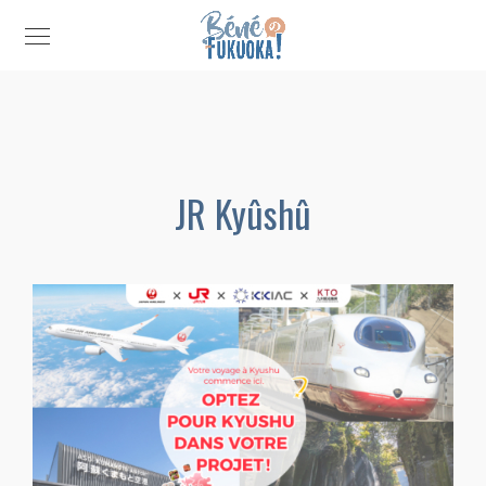
JR Kyûshû