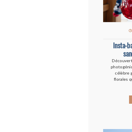
Insta-b
san
Découverte
photogéniq
célèbre 
florales 