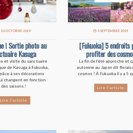
10 OCTOBRE 2019
5 SEPTEMBRE 2019
ae ! Sortie photo au
[Fukuoka] 5 endroits 
ctuaire Kasuga
profiter des cosmo
 et visite du sanctuaire
La fin de l'été approche et q
ue de Kasuga à Fukuoka,
automne au Japon dit florais
grâce à ses décorations
cosmos ! À Fukuoka il y a 5 sp
qui changent en fonction
des saisons !
Lire l'article
Lire l'article