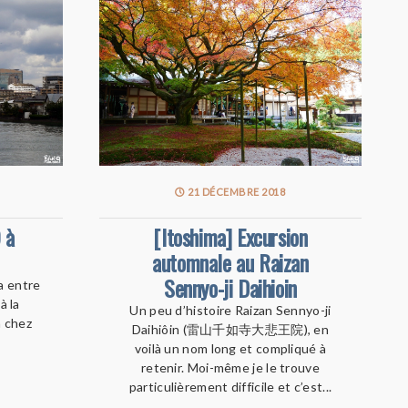
21 DÉCEMBRE 2018
 à
[Itoshima] Excursion
automnale au Raizan
Sennyo-ji Daihioin
a entre
à la
Un peu d’histoire Raizan Sennyo-ji
n chez
Daihiôin (雷山千如寺大悲王院), en
voilà un nom long et compliqué à
retenir. Moi-même je le trouve
particulièrement difficile et c’est...