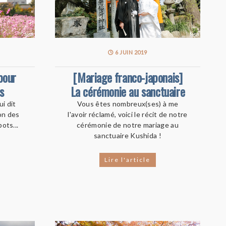
6 JUIN 2019
pour
[Mariage franco-japonais]
s
La cérémonie au sanctuaire
ui dit
Vous êtes nombreux(ses) à me
on des
l'avoir réclamé, voici le récit de notre
ots...
cérémonie de notre mariage au
sanctuaire Kushida !
Lire l'article