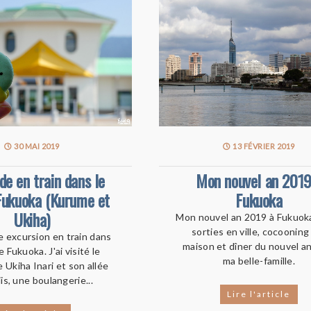
30 MAI 2019
13 FÉVRIER 2019
e en train dans le
Mon nouvel an 2019
Fukuoka (Kurume et
Fukuoka
Ukiha)
Mon nouvel an 2019 à Fukuok
sorties en ville, cocooning 
ne excursion en train dans
maison et dîner du nouvel a
e Fukuoka. J'ai visité le
ma belle-famille.
 Ukiha Inari et son allée
iis, une boulangerie...
Lire l'article