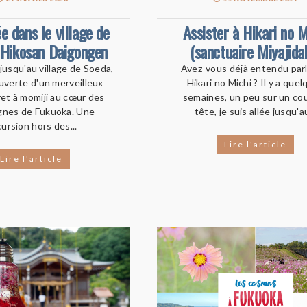
 dans le village de
Assister à Hikari no M
 Hikosan Daigongen
(sanctuaire Miyajida
jusqu'au village de Soeda,
Avez-vous déjà entendu par
ouverte d'un merveilleux
Hikari no Michi ? Il y a que
et à momiji au cœur des
semaines, un peu sur un co
nes de Fukuoka. Une
tête, je suis allée jusqu'au
ursion hors des...
Lire l'article
Lire l'article