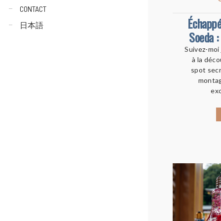
CONTACT
Échappée
日本語
Soeda :
Suivez-moi 
à la déc
spot secr
montag
exc