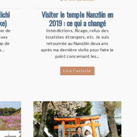
ichi
Visiter le temple Nanzôin en
ke)
2019 : ce qui a changé
ler de
Interdictions, flicage, refus des
lques
touristes étrangers, etc. Je suis
up de
retournée au Nanzôin deux ans
...
après ma dernière visite pour faire le
point concernant les...
Lire l'article