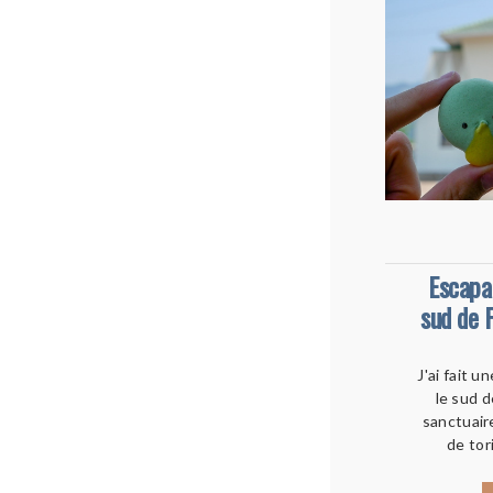
Escapad
sud de 
J'ai fait u
le sud d
sanctuaire
de tor