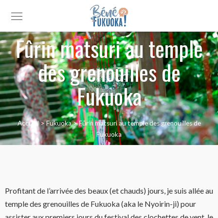
Fûrin matsuri au temple
des grenouilles de
Fukuoka
Accueil
>
Fukuoka
>
Fûrin matsuri au temple des grenouilles de
Fukuoka
Profitant de l’arrivée des beaux (et chauds) jours, je suis allée au
temple des grenouilles de Fukuoka (aka le Nyoirin-ji) pour
assister aux premiers jours du festival des clochettes de vent, le