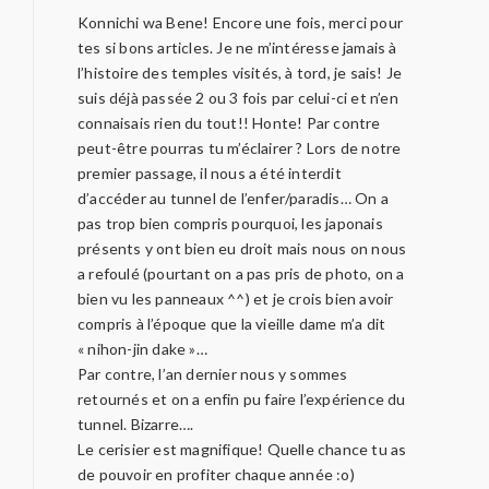
Konnichi wa Bene! Encore une fois, merci pour
tes si bons articles. Je ne m’intéresse jamais à
l’histoire des temples visités, à tord, je sais! Je
suis déjà passée 2 ou 3 fois par celui-ci et n’en
connaisais rien du tout!! Honte! Par contre
peut-être pourras tu m’éclairer ? Lors de notre
premier passage, il nous a été interdit
d’accéder au tunnel de l’enfer/paradis… On a
pas trop bien compris pourquoi, les japonais
présents y ont bien eu droit mais nous on nous
a refoulé (pourtant on a pas pris de photo, on a
bien vu les panneaux ^^) et je crois bien avoir
compris à l’époque que la vieille dame m’a dit
« nihon-jin dake »…
Par contre, l’an dernier nous y sommes
retournés et on a enfin pu faire l’expérience du
tunnel. Bizarre….
Le cerisier est magnifique! Quelle chance tu as
de pouvoir en profiter chaque année :o)