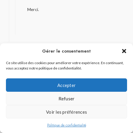
Merci.
Gérer le consentement
Mickael
dit :
Ce site utilise des cookies pour améliorer votre expérience. En continuant,
20 février 2018 à 11 h 27 min
vous acceptez notre politique de confidentialité.
Belles photos et super article. Est ce que tes
Accepter
photos ont ete prises en fevrier ? J’arrive a
Fukuoka fin mars (25) j’espere voir les sakura en
Refuser
fleurs !!
merci.
Voir les préférences
Politique de confidentialité