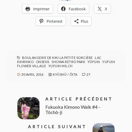
Imprimer
Facebook
X
Pinterest
Plus
BOULANGERIE DE KIKI LA PETITE SORCIÈRE
LAC
KINRINKO
ONSENS
SHOWA RETRO PARK
YÛFUIN
YUFUIN
FLOWER VILLAGE
YUFUIN MILCH
30 AVRIL 2016
KYÛSHÛ
/
ÔITA
27
ARTICLE PRÉCÉDENT
Fukuoka Kimono Walk #4 -
Tôchô-ji
ARTICLE SUIVANT