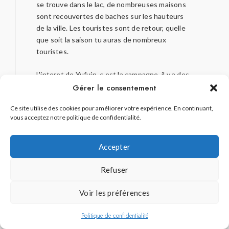
se trouve dans le lac, de nombreuses maisons
sont recouvertes de baches sur les hauteurs
de la ville. Les touristes sont de retour, quelle
que soit la saison tu auras de nombreux
touristes.
L'interet de Yufuin, c est la campagne, il y a des
bons endroits : Yunohira, les gorges de Yufuin,
Gérer le consentement
les rizieres en cascade, Yufudake, …
Ce site utilise des cookies pour améliorer votre expérience. En continuant,
malheureusement il te faudra une voiture.
vous acceptez notre politique de confidentialité.
Si tu aimes l ere Showa, tu dois imperativement
aller a Bungotakada surnommee la showa machi.
Accepter
Tu vas adorer le musee du jouet et les
reconstitutions de villa et l ecole primaire.
Refuser
Voir les préférences
Politique de confidentialité