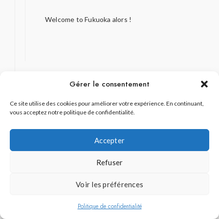
Welcome to Fukuoka alors !
Gérer le consentement
tetoy
dit :
Ce site utilise des cookies pour améliorer votre expérience. En continuant,
vous acceptez notre politique de confidentialité.
31 juillet 2015 à 11 h 01 min
J'adore les photo avec les confiseries. Elle n'a
Accepter
rien d'exceptionnel mais j'adore. Le mélange de
l'eau, la pierre et les plantes. Et puis ça intrigue.
Refuser
C'était quoi comme pâtisseries ?
Sinon j'aime bien ces articles qui parlent de tout
Voir les préférences
et de rien
Politique de confidentialité