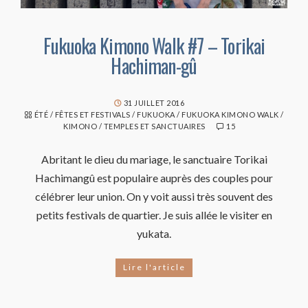
Fukuoka Kimono Walk #7 – Torikai
Hachiman-gû
31 JUILLET 2016
ÉTÉ
/
FÊTES ET FESTIVALS
/
FUKUOKA
/
FUKUOKA KIMONO WALK
/
KIMONO
/
TEMPLES ET SANCTUAIRES
15
Abritant le dieu du mariage, le sanctuaire Torikai
Hachimangû est populaire auprès des couples pour
célébrer leur union. On y voit aussi très souvent des
petits festivals de quartier. Je suis allée le visiter en
yukata.
Lire l'article