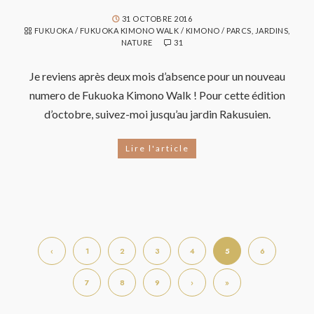
31 OCTOBRE 2016
FUKUOKA
/
FUKUOKA KIMONO WALK
/
KIMONO
/
PARCS, JARDINS,
NATURE
31
Je reviens après deux mois d’absence pour un nouveau
numero de Fukuoka Kimono Walk ! Pour cette édition
d’octobre, suivez-moi jusqu’au jardin Rakusuien.
Lire l'article
‹
1
2
3
4
5
6
7
8
9
›
»