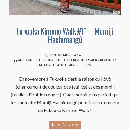
Fukuoka Kimono Walk #11 – Momiji
Hachimangû
27 NOVEMBRE 2016
AUTOMNE
/
FUKUOKA
/
FUKUOKA KIMONO WALK
/
KIMONO
/
TEMPLES ET SANCTUAIRES
36
En novembre à Fukuoka c’est la saison du kôyô
(changement de couleur des feuilles) et des momiji
(feuilles d’érables rouges). Quel endroit plus parfait que
le sanctuaire Momiji Hachimangû pour faire ce numéro
de Fukuoka Kimono Walk !
Lire l'article