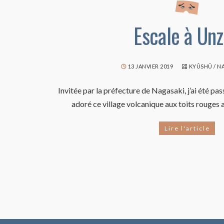
Escale à Un
13 JANVIER 2019
KYÛSHÛ
/
N
Invitée par la préfecture de Nagasaki, j’ai été pas
adoré ce village volcanique aux toits rouges
Lire l'article