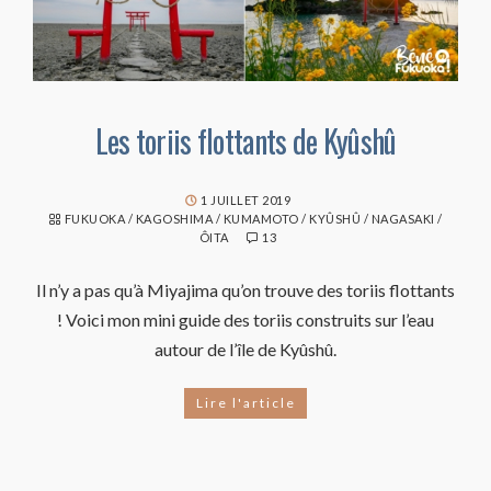
Les toriis flottants de Kyûshû
1 JUILLET 2019
FUKUOKA
/
KAGOSHIMA
/
KUMAMOTO
/
KYÛSHÛ
/
NAGASAKI
/
ÔITA
13
Il n’y a pas qu’à Miyajima qu’on trouve des toriis flottants
! Voici mon mini guide des toriis construits sur l’eau
autour de l’île de Kyûshû.
Lire l'article