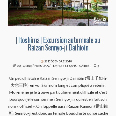
[Itoshima] Excursion automnale au
Raizan Sennyo-ji Daihioin
21 DÉCEMBRE 2018
AUTOMNE
/
FUKUOKA
/
TEMPLES ET SANCTUAIRES
8
Un peu d’histoire Raizan Sennyo-ji Daihiôin (雷山千如寺
大悲王院), en voilà un nom long et compliqué à retenir.
Moi-même je le trouve particulièrement difficile et c’est
pourquoi je le surnomme « Sennyo-ji » qui est en fait son
nom « officiel ». On l’appelle aussi Raizan Kannon (雷山観
音). Sennyo-ji est donc un temple bouddhiste qui se cache