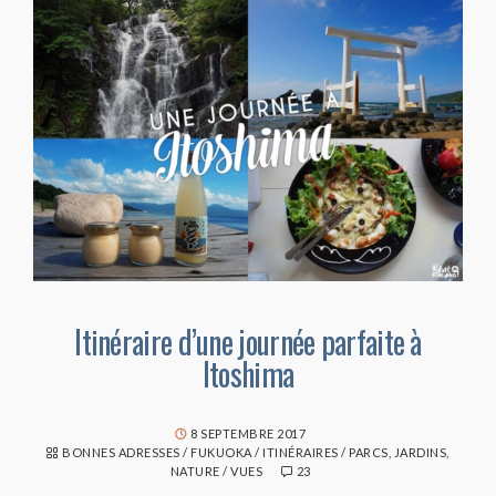
Itinéraire d’une journée parfaite à
Itoshima
8 SEPTEMBRE 2017
BONNES ADRESSES
/
FUKUOKA
/
ITINÉRAIRES
/
PARCS, JARDINS,
NATURE
/
VUES
23