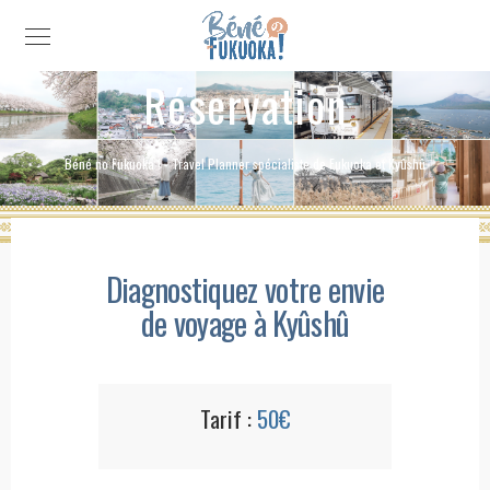
Réservation
Béné no Fukuoka ! - Travel Planner spécialiste de Fukuoka et Kyûshû
Diagnostiquez votre envie
de voyage à Kyûshû
Tarif :
50€