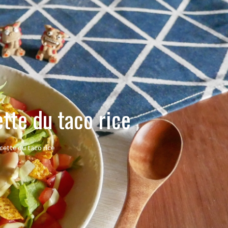
tte du taco rice
cette du taco rice