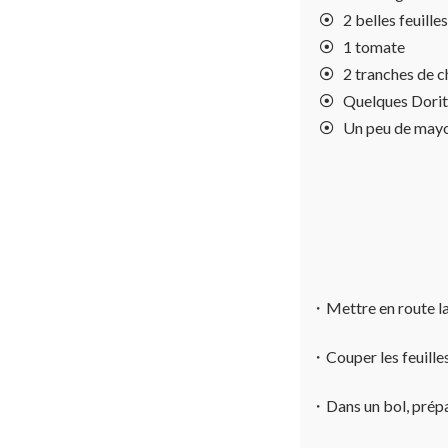
2 belles feuille
1 tomate
2 tranches de 
Quelques Dori
Un peu de may
・Mettre en route la 
・Couper les feuilles 
・Dans un bol, prépar