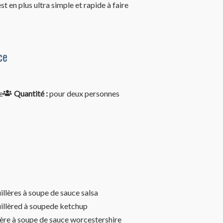
t en plus ultra simple et rapide à faire
ce
e
Quantité :
pour deux personnes
illères à soupe de sauce salsa
uillèred à soupede ketchup
lère à soupe de sauce worcestershire