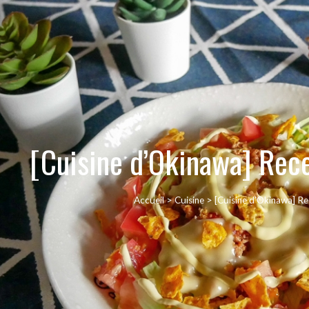
[Cuisine d’Okinawa] Rece
Accueil
>
Cuisine
>
[Cuisine d’Okinawa] Re