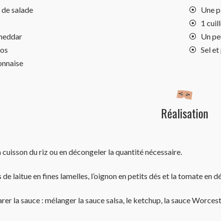
s de salade
Une p
1 cuil
cheddar
Un peu
tos
Sel et
onnaise
Réalisation
cuisson du riz ou en décongeler la quantité nécessaire.
de laitue en fines lamelles, l’oignon en petits dés et la tomate en 
er la sauce : mélanger la sauce salsa, le ketchup, la sauce Worceste