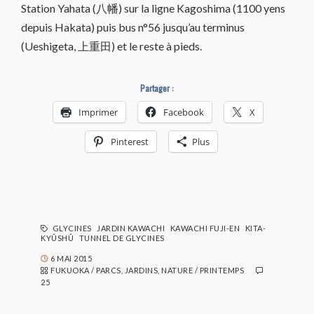
Station Yahata (八幡) sur la ligne Kagoshima (1100 yens
depuis Hakata) puis bus n°56 jusqu’au terminus
(Ueshigeta, 上重田) et le reste à pieds.
Partager :
Imprimer
Facebook
X
Pinterest
Plus
GLYCINES
JARDIN KAWACHI
KAWACHI FUJI-EN
KITA-
KYÛSHÛ
TUNNEL DE GLYCINES
6 MAI 2015
FUKUOKA
/
PARCS, JARDINS, NATURE
/
PRINTEMPS
25