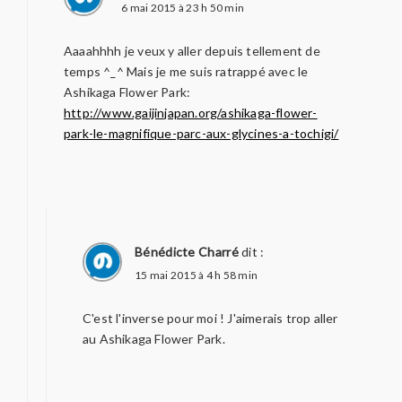
6 mai 2015 à 23 h 50 min
Aaaahhhh je veux y aller depuis tellement de
temps ^_^ Mais je me suis ratrappé avec le
Ashikaga Flower Park:
http://www.gaijinjapan.org/ashikaga-flower-
park-le-magnifique-parc-aux-glycines-a-tochigi/
Bénédicte Charré
dit :
15 mai 2015 à 4 h 58 min
C'est l'inverse pour moi ! J'aimerais trop aller
au Ashikaga Flower Park.