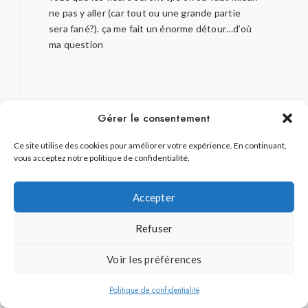
ne pas y aller (car tout ou une grande partie
sera fané?). ça me fait un énorme détour…d’où
ma question
Gérer le consentement
Béné
dit :
Ce site utilise des cookies pour améliorer votre expérience. En continuant,
11 avril 2018 à 9 h 27 min
vous acceptez notre politique de confidentialité.
Bonjour,
Accepter
je pense que ça sera trop tard car cette
année la pleine floraison est prévue du 24 au
Refuser
27 avril.
Voir les préférences
Politique de confidentialité