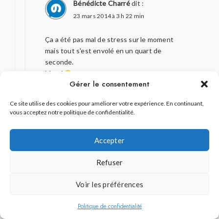
Bénédicte Charré
dit :
23 mars 2014 à 3 h 22 min
Ça a été pas mal de stress sur le moment
mais tout s'est envolé en un quart de
seconde.
Merci
Gérer le consentement
Ce site utilise des cookies pour améliorer votre expérience. En continuant,
vous acceptez notre politique de confidentialité.
Accepter
milou@inbox.com
dit :
Refuser
19 mars 2014 à 5 h 46 min
Voir les préférences
Tout comme le Seb plus haut, j'était un lecteur
muet mais qui sort de son mutisme pour te dire
Politique de confidentialité
bravo.