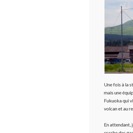
Une fois à la 
mais une équipe
Fukuoka qui vie
volcan et au re
En attendant, j
crache des gaz