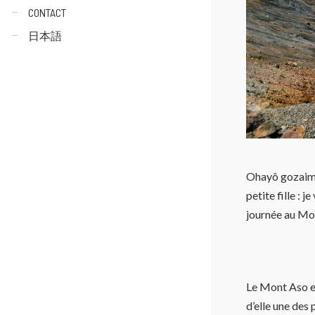
CONTACT
日本語
Ohayô gozaim
petite fille : j
journée au M
Le Mont Aso es
d’elle une des 