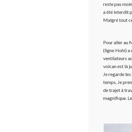
reste pas moin
a été interdit
Malgré tout c
Pour aller au 
(ligne Hohi) a
ventilateurs ac
volcan est là 
Je regarde les h
temps. Je pren
de trajet à tra
magnifique. Le