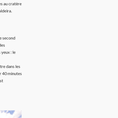
ès au cratère
ldeira.
Le second
des
 yeux : le
être dans les
ur 40 minutes
st