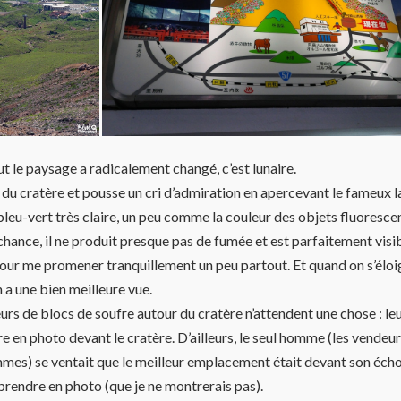
ut le paysage a radicalement changé, c’est lunaire.
du cratère et pousse un cri d’admiration en apercevant le fameux lac
bleu-vert très claire, un peu comme la couleur des objets fluoresce
la chance, il ne produit presque pas de fumée et est parfaitement visib
our me promener tranquillement un peu partout. Et quand on s’éloi
n a une bien meilleure vue.
urs de blocs de soufre autour du cratère n’attendent une chose : l
e en photo devant le cratère. D’ailleurs, le seul homme (les vendeu
mmes) se ventait que le meilleur emplacement était devant son éc
 prendre en photo (que je ne montrerais pas).