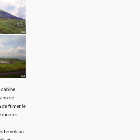
e cabine
sion de
 de filmer le
de monter.
e. Le volcan
cès au