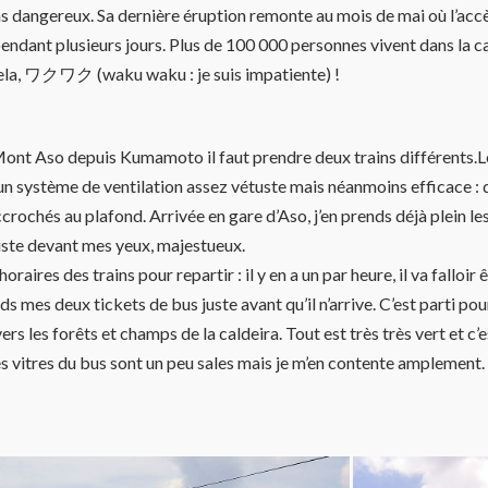
s dangereux. Sa dernière éruption remonte au mois de mai où l’acc
 pendant plusieurs jours. Plus de 100 000 personnes vivent dans la ca
ela, ワクワク (waku waku : je suis impatiente) !
Mont Aso depuis Kumamoto il faut prendre deux trains différents.
 un système de ventilation assez vétuste mais néanmoins efficace : 
crochés au plafond. Arrivée en gare d’Aso, j’en prends déjà plein les
juste devant mes yeux, majestueux.
oraires des trains pour repartir : il y en a un par heure, il va falloir 
ds mes deux tickets de bus juste avant qu’il n’arrive. C’est parti po
vers les forêts et champs de la caldeira. Tout est très très vert et c’e
s vitres du bus sont un peu sales mais je m’en contente amplement.