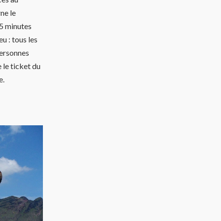
ne le
 5 minutes
u : tous les
personnes
 le ticket du
e.