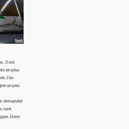
. Il est
nts en plus
le. J’en
gne un peu
eur demander
rs sont
hoppe. Donc