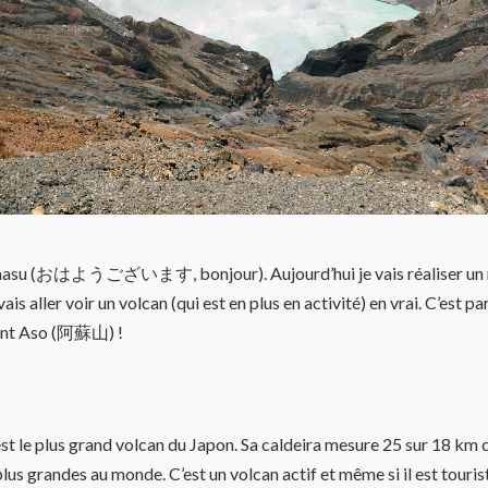
asu (おはようございます, bonjour). Aujourd’hui je vais réaliser un 
e vais aller voir un volcan (qui est en plus en activité) en vrai. C’est p
ont Aso (阿蘇山) !
t le plus grand volcan du Japon. Sa caldeira mesure 25 sur 18 km c
plus grandes au monde. C’est un volcan actif et même si il est touristi