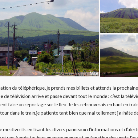
station du téléphérique, je prends mes billets et attends la prochain
 de télévision arrive et passe devant tout le monde : c’est la télévi
nt faire un reportage sur le lieu. Je les retrouverais en haut en train
tour dans le train.je patiente tant bien que mal tellement j’ai hâte 
e me divertis en lisant les divers panneaux d’informations et d’alert
 et une fumée toxique en permanence et en fonction des vents l’ac