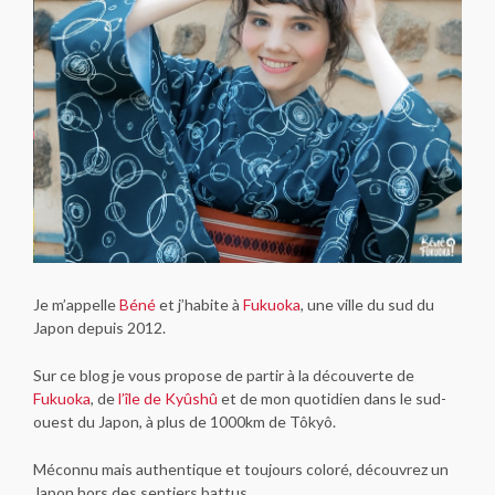
Je m’appelle
Béné
et j’habite à
Fukuoka
, une ville du sud du
Japon depuis 2012.
Sur ce blog je vous propose de partir à la découverte de
Fukuoka
, de
l’île de Kyûshû
et de mon quotidien dans le sud-
ouest du Japon, à plus de 1000km de Tôkyô.
Méconnu mais authentique et toujours coloré, découvrez un
Japon hors des sentiers battus.