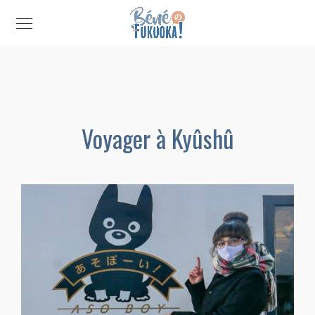
Voyager à Kyûshû