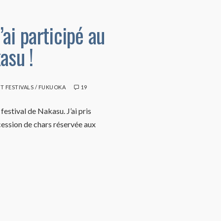
’ai participé au
asu !
ET FESTIVALS
/
FUKUOKA
19
estival de Nakasu. J’ai pris
cession de chars réservée aux