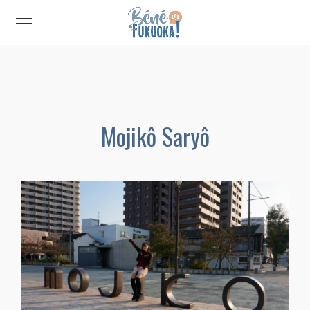
Mojikô Saryô