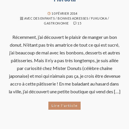
10 FÉVRIER 2014
AVEC DES ENFANTS
/
BONNES ADRESSES
/
FUKUOKA
/
GASTRONOMIE
15
Récemment, j’ai découvert le plaisir de manger un bon
donut. N’étant pas très amatrice de tout ce qui est sucré,
j’ai beaucoup de mal avec les bonbons, desserts et autres
pâtisseries. Mais il n’y a pas très longtemps, je suis allée
par curiosité chez Mister Donuts (célèbre chaîne
japonaise) et moi qui n’aimais pas ça, je crois être devenue
accro à cette pâtisserie ! En me baladant au hasard dans
la ville, j’ai découvert une petite boutique qui vend des […]
Lire l'article