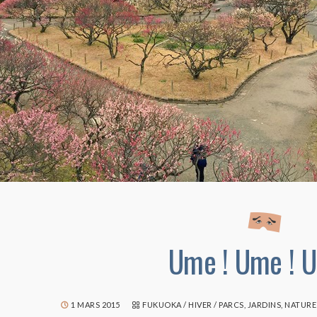
Ume ! Ume ! U
1 MARS 2015
FUKUOKA
/
HIVER
/
PARCS, JARDINS, NATURE