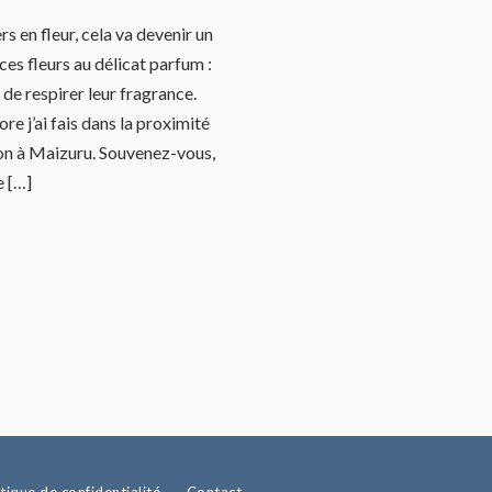
s en fleur, cela va devenir un
ces fleurs au délicat parfum :
de respirer leur fragrance.
e j’ai fais dans la proximité
ison à Maizuru. Souvenez-vous,
e […]
itique de confidentialité
Contact