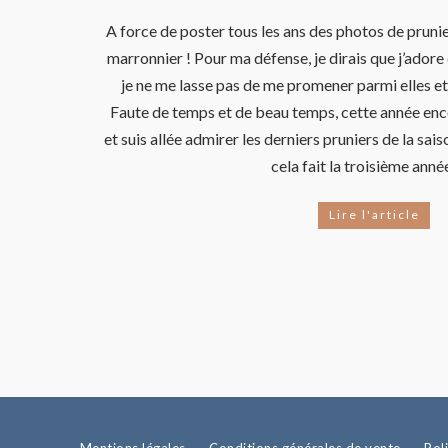
A force de poster tous les ans des photos de prunier
marronnier ! Pour ma défense, je dirais que j’adore 
je ne me lasse pas de me promener parmi elles et 
Faute de temps et de beau temps, cette année encor
et suis allée admirer les derniers pruniers de la sa
cela fait la troisième anné
Lire l'article
Mentions légales
Conditions générales de vente
Pol